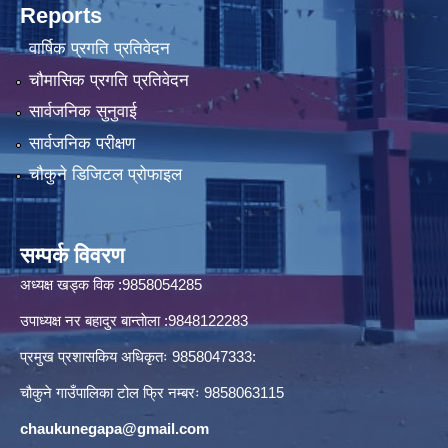
Reports
वार्षिक प्रगति प्रतिवेदन
चौमासिक प्रगति प्रतिवेदन
सार्वजनिक सुनुवाई
सार्वजनिक परीक्षण
चौकुने डिजिटल प्रोफाइल
सम्पर्क विवरण
अध्यक्ष खड्क विक :9858054285
उपाध्यक्ष नर बहादुर बान्ताेला :9848122283
प्रमुख प्रशासकिय अधिकृतः 9858047333:
चौकुने गाउँपालिका टोल फ्रि नम्बरः 9858063115
chaukunegapa@gmail.com