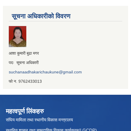
सूचना अधिकारीको विवरण
आशा कुमारी बुढा मगर
पदः सूचना अधिकारी
suchanaadhakarichaukune@gmail.com
फो न. 9762433013
महत्वपूर्ण लिंकहरु
संघिय मामिला तथा स्थानीय विकास मन्त्रालय
स्थानिय शासन तथा सामुदायिक विकास कार्यक्रम(LGCDP)