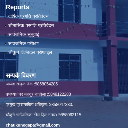
Reports
वार्षिक प्रगति प्रतिवेदन
चौमासिक प्रगति प्रतिवेदन
सार्वजनिक सुनुवाई
सार्वजनिक परीक्षण
चौकुने डिजिटल प्रोफाइल
सम्पर्क विवरण
अध्यक्ष खड्क विक :9858054285
उपाध्यक्ष नर बहादुर बान्ताेला :9848122283
प्रमुख प्रशासकिय अधिकृतः 9858047333:
चौकुने गाउँपालिका टोल फ्रि नम्बरः 9858063115
chaukunegapa@gmail.com