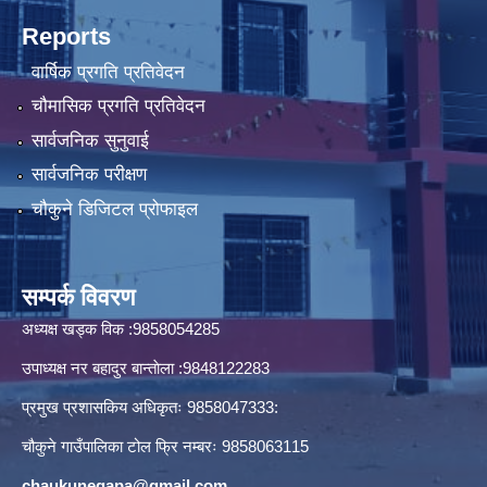
Reports
वार्षिक प्रगति प्रतिवेदन
चौमासिक प्रगति प्रतिवेदन
सार्वजनिक सुनुवाई
सार्वजनिक परीक्षण
चौकुने डिजिटल प्रोफाइल
सम्पर्क विवरण
अध्यक्ष खड्क विक :9858054285
उपाध्यक्ष नर बहादुर बान्ताेला :9848122283
प्रमुख प्रशासकिय अधिकृतः 9858047333:
चौकुने गाउँपालिका टोल फ्रि नम्बरः 9858063115
chaukunegapa@gmail.com