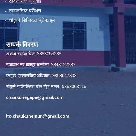
सार्वजनिक सुनुवाई
सार्वजनिक परीक्षण
चौकुने डिजिटल प्रोफाइल
सम्पर्क विवरण
अध्यक्ष खड्क विक :9858054285
उपाध्यक्ष नर बहादुर बान्ताेला :9848122283
प्रमुख प्रशासकिय अधिकृतः 9858047333:
चौकुने गाउँपालिका टोल फ्रि नम्बरः 9858063115
chaukunegapa@gmail.com
ito.chaukunemun@gmail.com