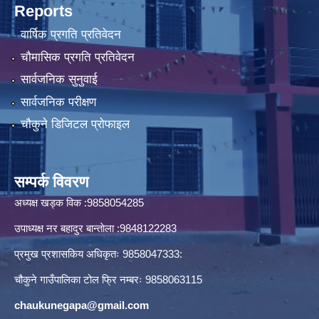
Reports
वार्षिक प्रगति प्रतिवेदन
चौमासिक प्रगति प्रतिवेदन
सार्वजनिक सुनुवाई
सार्वजनिक परीक्षण
चौकुने डिजिटल प्रोफाइल
सम्पर्क विवरण
अध्यक्ष खड्क विक :9858054285
उपाध्यक्ष नर बहादुर बान्ताेला :9848122283
प्रमुख प्रशासकिय अधिकृतः 9858047333:
चौकुने गाउँपालिका टोल फ्रि नम्बरः 9858063115
chaukunegapa@gmail.com