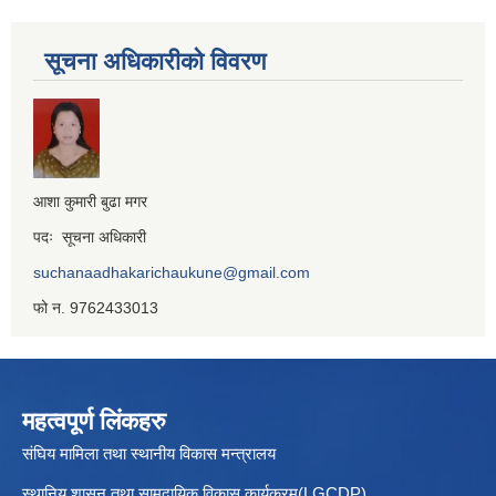
सूचना अधिकारीको विवरण
आशा कुमारी बुढा मगर
पदः सूचना अधिकारी
suchanaadhakarichaukune@gmail.com
फो न. 9762433013
महत्वपूर्ण लिंकहरु
संघिय मामिला तथा स्थानीय विकास मन्त्रालय
स्थानिय शासन तथा सामुदायिक विकास कार्यक्रम(LGCDP)