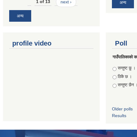
1 of 13
next ›
अन्य
अन्य
profile video
Poll
गाउँपालिकाको कार
Choices
सन्तुष्ट छु ।
ठिकै छ ।
सन्तुष्ट छैन 
Older polls
Results