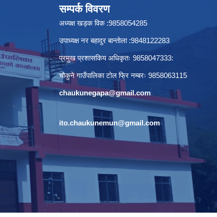
सम्पर्क विवरण
अध्यक्ष खड्क विक :9858054285
उपाध्यक्ष नर बहादुर बान्ताेला :9848122283
प्रमुख प्रशासकिय अधिकृतः 9858047333:
चौकुने गाउँपालिका टोल फ्रि नम्बरः 9858063115
chaukunegapa@gmail.com
ito.chaukunemun@gmail.com