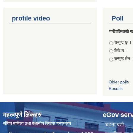
profile video
Poll
गाउँपालिकाको कार
Choices
सन्तुष्ट छु ।
ठिकै छ ।
सन्तुष्ट छैन 
Older polls
Results
महत्वपूर्ण लिंकहरु
eGov serv
संघिय मामिला तथा स्थानीय विकास मन्त्रालय
घटना दर्ता