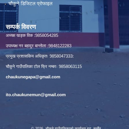
चौकुने डिजिटल प्रोफाइल
सम्पर्क विवरण
अध्यक्ष खड्क विक :9858054285
उपाध्यक्ष नर बहादुर बान्ताेला :9848122283
प्रमुख प्रशासकिय अधिकृतः 9858047333:
चौकुने गाउँपालिका टोल फ्रि नम्बरः 9858063115
chaukunegapa@gmail.com
ito.chaukunemun@gmail.com
© 2026 चौकुने गाउँपालिकाकाे कार्यालय गुटु, सुर्खेत