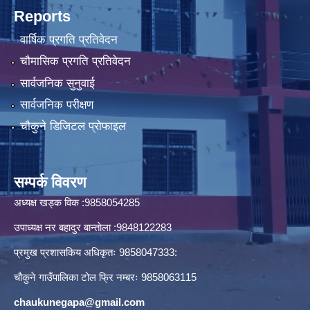
Reports
वार्षिक प्रगति प्रतिवेदन
चौमासिक प्रगति प्रतिवेदन
सार्वजनिक सुनुवाई
सार्वजनिक परीक्षण
चौकुने डिजिटल प्रोफाइल
सम्पर्क विवरण
अध्यक्ष खड्क विक :9858054285
उपाध्यक्ष नर बहादुर बान्ताेला :9848122283
प्रमुख प्रशासकिय अधिकृतः 9858047333:
चौकुने गाउँपालिका टोल फ्रि नम्बरः 9858063115
chaukunegapa@gmail.com