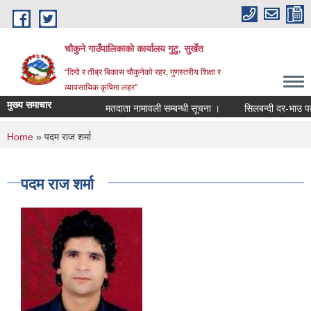
Skip to main content
चौकुने गाउँपालिकाकाे कार्यालय गुटु, सुर्खेत
“दिगो र तीब्र बिकास चौकुनेको रहर, गुणस्तरीय शिक्षा र
व्यावसायिक कृषिमा लहर”
मुख्य समाचार
मतदाता नामावली सम्बन्धी सूचना ।
सिलबन्दी दर-भाउ पत्र पे
You are here
Home
» पदम राज शर्मा
पदम राज शर्मा