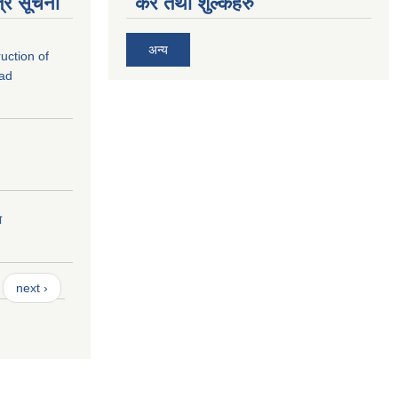
्र सूचना
कर तथा शुल्कहरु
अन्य
ruction of
oad
ा
next ›