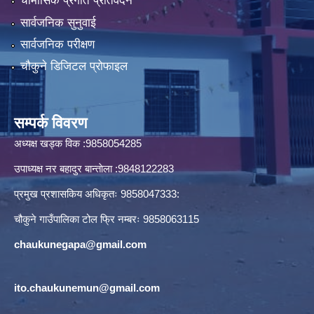
चौमासिक प्रगति प्रतिवेदन
सार्वजनिक सुनुवाई
सार्वजनिक परीक्षण
चौकुने डिजिटल प्रोफाइल
सम्पर्क विवरण
अध्यक्ष खड्क विक :9858054285
उपाध्यक्ष नर बहादुर बान्ताेला :9848122283
प्रमुख प्रशासकिय अधिकृतः 9858047333:
चौकुने गाउँपालिका टोल फ्रि नम्बरः 9858063115
chaukunegapa@gmail.com
ito.chaukunemun@gmail.com