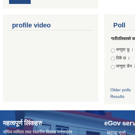
profile video
Poll
गाउँपालिकाको कार
Choices
सन्तुष्ट छु ।
ठिकै छ ।
सन्तुष्ट छैन 
Older polls
Results
महत्वपूर्ण लिंकहरु
eGov serv
संघिय मामिला तथा स्थानीय विकास मन्त्रालय
घटना दर्ता